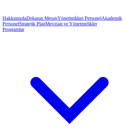
Hakkımızda
Dekanın Mesajı
Yönetim
İdari Personel
Akademik
Personel
Stratejik Plan
Mevzuat ve Yönetmelikler
Programlar