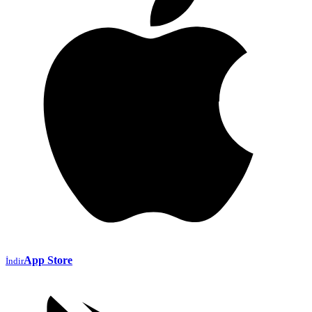
App Store
İndir