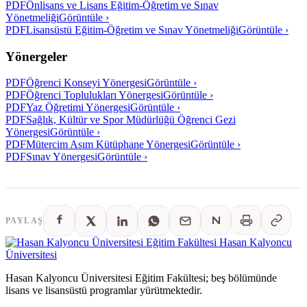
PDF
Önlisans ve Lisans Eğitim-Öğretim ve Sınav
Yönetmeliği
Görüntüle ›
PDF
Lisansüstü Eğitim-Öğretim ve Sınav Yönetmeliği
Görüntüle ›
Yönergeler
PDF
Öğrenci Konseyi Yönergesi
Görüntüle ›
PDF
Öğrenci Toplulukları Yönergesi
Görüntüle ›
PDF
Yaz Öğretimi Yönergesi
Görüntüle ›
PDF
Sağlık, Kültür ve Spor Müdürlüğü Öğrenci Gezi
Yönergesi
Görüntüle ›
PDF
Mütercim Asım Kütüphane Yönergesi
Görüntüle ›
PDF
Sınav Yönergesi
Görüntüle ›
PAYLAŞ
Eğitim Fakültesi
Hasan Kalyoncu
Üniversitesi
Hasan Kalyoncu Üniversitesi Eğitim Fakültesi; beş bölümünde
lisans ve lisansüstü programlar yürütmektedir.