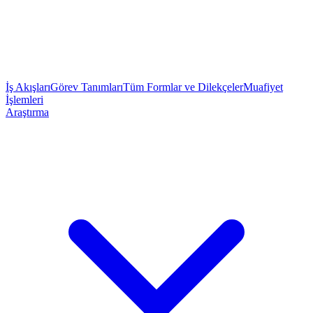
İş Akışları
Görev Tanımları
Tüm Formlar ve Dilekçeler
Muafiyet
İşlemleri
Araştırma