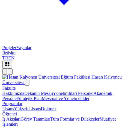
Projeler
Yayınlar
İletişim
TR
EN
Eğitim Fakültesi
Hasan Kalyoncu
Üniversitesi
Fakülte
Hakkımızda
Dekanın Mesajı
Yönetim
İdari Personel
Akademik
Personel
Stratejik Plan
Mevzuat ve Yönetmelikler
Programlar
Lisans
Yüksek Lisans
Doktora
Öğrenci
İş Akışları
Görev Tanımları
Tüm Formlar ve Dilekçeler
Muafiyet
İşlemleri