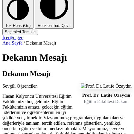
Tek Renk (Gri)
Renkleri Ters Çevir
Seçimleri Temizle
İçeriğe geç
Ana Sayfa
/
Dekanın Mesajı
Dekanın Mesajı
Dekanın Mesajı
Sevgili Öğrenciler,
Prof. Dr. Latife Özaydın
Hasan Kalyoncu Üniversitesi Eğitim
Eğitim Fakültesi Dekanı
Fakültemize hoş geldiniz. Eğitim
Fakültemizin amacı, geleceğin eğitim
liderlerini ve öğretmenlerini en iyi
şekilde yetiştirmektir. Vizyonumuz; programları, uygulamaları ve
değerleriyle tanınan, tercih edilen, referans gösterilen, yenilikçi,
öncü bir eğitim ve bilim merkezi olmaktır. Misyonumuz; çevre ve
toplumsal sorunlara duyarlı, farklılıkları zenginlik olarak gören ve