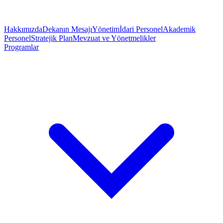
Hakkımızda
Dekanın Mesajı
Yönetim
İdari Personel
Akademik
Personel
Stratejik Plan
Mevzuat ve Yönetmelikler
Programlar