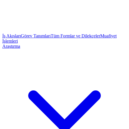
İş Akışları
Görev Tanımları
Tüm Formlar ve Dilekçeler
Muafiyet
İşlemleri
Araştırma