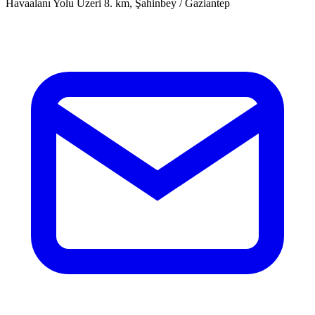
Havaalanı Yolu Üzeri 8. km, Şahinbey / Gaziantep