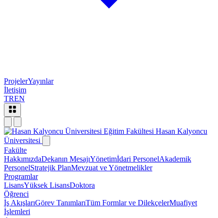
Projeler
Yayınlar
İletişim
TR
EN
Eğitim Fakültesi
Hasan Kalyoncu
Üniversitesi
Fakülte
Hakkımızda
Dekanın Mesajı
Yönetim
İdari Personel
Akademik
Personel
Stratejik Plan
Mevzuat ve Yönetmelikler
Programlar
Lisans
Yüksek Lisans
Doktora
Öğrenci
İş Akışları
Görev Tanımları
Tüm Formlar ve Dilekçeler
Muafiyet
İşlemleri