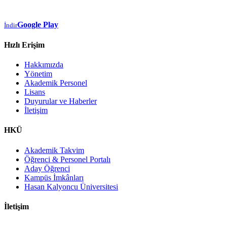
Google Play
İndir
Hızlı Erişim
Hakkımızda
Yönetim
Akademik Personel
Lisans
Duyurular ve Haberler
İletişim
HKÜ
Akademik Takvim
Öğrenci & Personel Portalı
Aday Öğrenci
Kampüs İmkânları
Hasan Kalyoncu Üniversitesi
İletişim