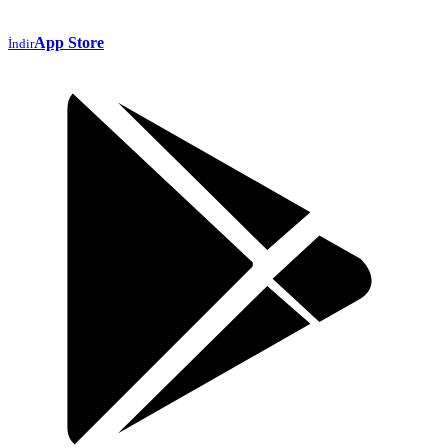
App Store
İndir