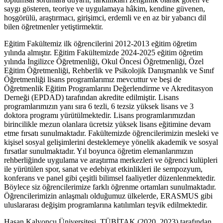
saygı gösteren, teoriye ve uygulamaya hâkim, kendine güvenen,
hoşgörülü, araştırmacı, girişimci, erdemli ve en az bir yabancı dil
bilen öğretmenler yetiştirmektir.
Eğitim Fakültemiz ilk öğrencilerini 2012-2013 eğitim öğretim
yılında almıştır. Eğitim Fakültemizde 2024-2025 eğitim öğretim
yılında İngilizce Öğretmenliği, Okul Öncesi Öğretmenliği, Özel
Eğitim Öğretmenliği, Rehberlik ve Psikolojik Danışmanlık ve Sınıf
Öğretmenliği lisans programlarımız mevcuttur ve beşi de
Öğretmenlik Eğitim Programlarını Değerlendirme ve Akreditasyon
Derneği (EPDAD) tarafından akredite edilmiştir. Lisans
programlarımızın yanı sıra 6 tezli, 6 tezsiz yüksek lisans ve 3
doktora programı yürütülmektedir. Lisans programlarımızdan
birincilikle mezun olanlara ücretsiz yüksek lisans eğitimine devam
etme fırsatı sunulmaktadır. Fakültemizde öğrencilerimizin mesleki ve
kişisel sosyal gelişimlerini desteklemeye yönelik akademik ve sosyal
fırsatlar sunulmaktadır. Yıl boyunca öğretim elemanlarımızın
rehberliğinde uygulama ve araştırma merkezleri ve öğrenci kulüpleri
ile yürütülen spor, sanat ve edebiyat etkinlikleri ile sempozyum,
konferans ve panel gibi çeşitli bilimsel faaliyetler düzenlenmektedir.
Böylece siz öğrencilerimize farklı öğrenme ortamları sunulmaktadır.
Öğrencilerimizin anlaşmalı olduğumuz ülkelerde, ERASMUS gibi
uluslararası değişim programlarına katılımları teşvik edilmektedir.
Hasan Kalyoncu Üniversitesi, TÜBİTAK (2020, 2023) tarafından